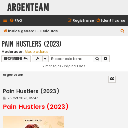
aRGENTeaM
FAQ
Registrarse
Identificarse
B
Índice general
Películas
u
Pain Hustlers (2023)
s
Moderador:
Moderadores
c
Buscar
Búsqueda a
Responder
a
2 mensajes • Página
1
de
1
r
argenteam
Pain Hustlers (2023)
M
28 Oct 2023, 05:47
e
Pain Hustlers (2023)
n
s
a
j
e