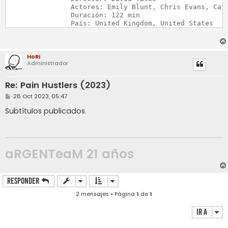
		Actores: Emily Blunt, Chris Evans, Catherine O'Hara

		Duración: 122 min

		País: United Kingdom, United States
HoRi
Administrador
Re: Pain Hustlers (2023)
M
28 Oct 2023, 05:47
e
n
Subtítulos publicados.
s
a
j
e
aRGENTeaM 21 años
Responder
2 mensajes • Página
1
de
1
Ir a