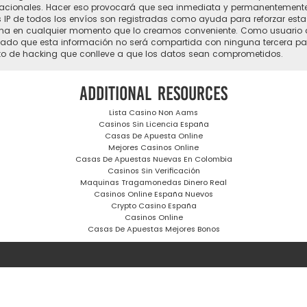
acionales. Hacer eso provocará que sea inmediata y permanentemente e
nes IP de todos los envíos son registradas como ayuda para reforzar es
r tema en cualquier momento que lo creamos conveniente. Como usuari
do que esta información no será compartida con ninguna tercera part
nto de hacking que conlleve a que los datos sean comprometidos.
Additional resources
Lista Casino Non Aams
Casinos Sin Licencia España
Casas De Apuesta Online
Mejores Casinos Online
Casas De Apuestas Nuevas En Colombia
Casinos Sin Verificación
Maquinas Tragamonedas Dinero Real
Casinos Online España Nuevos
Crypto Casino España
Casinos Online
Casas De Apuestas Mejores Bonos