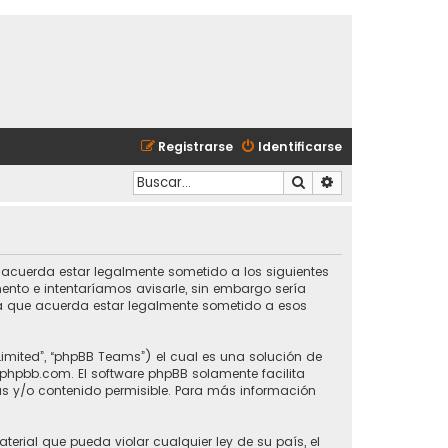
Registrarse
Identificarse
Buscar
Búsqueda avanzad
ed acuerda estar legalmente sometido a los siguientes
ento e intentaríamos avisarle, sin embargo sería
ca que acuerda estar legalmente sometido a esos
Limited”, “phpBB Teams”) el cual es una solución de
phpbb.com
. El software phpBB solamente facilita
s y/o contenido permisible. Para más información
erial que pueda violar cualquier ley de su país, el