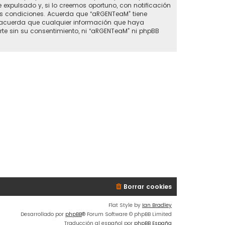
xpulsado y, si lo creemos oportuno, con notificación
tas condiciones. Acuerda que “aRGENTeaM” tiene
o acuerda que cualquier información que haya
e sin su consentimiento, ni “aRGENTeaM” ni phpBB
Borrar cookies
Flat Style by
Ian Bradley
Desarrollado por
phpBB
® Forum Software © phpBB Limited
Traducción al español por
phpBB España