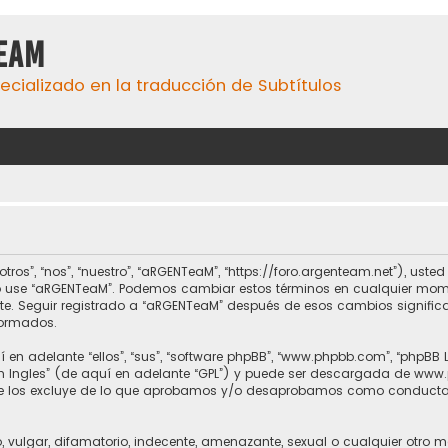
eaM
ecializado en la traducción de Subtítulos
ros”, “nos”, “nuestro”, “aRGENTeaM”, “https://foro.argenteam.net”), ust
 y/o use “aRGENTeaM”. Podemos cambiar estos términos en cualquier mom
nte. Seguir registrado a “aRGENTeaM” después de esos cambios signifi
formados.
 en adelante “ellos”, “sus”, “software phpBB”, “www.phpbb.com”, “phpBB 
n Ingles
” (de aquí en adelante “GPL”) y puede ser descargada de
www.
nte los excluye de lo que aprobamos y/o desaprobamos como conducta
vulgar, difamatorio, indecente, amenazante, sexual o cualquier otro mat