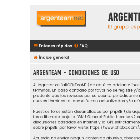
aRGENT
El grupo esp
Enlaces rápidos
FAQ
Índice general
aRGENTeaM - Condiciones de uso
Al ingresar en “aRGENTeaM” (de aquí en adelante “nosot
términos. En caso contrario por favor no se registre
prudente que los revisase por su cuenta periódicame
nuevos términos tal como fueron actualizados y/o re
Nuestros foros están desarrollados por phpBB (de aquí
foros liberada bajo la “
GNU General Public License v2 e
discusiones basadas en Internet y la GPL estrictame
sobre phpBB, por favor visite:
https://www.phpbb.com/
.
Acuerda no enviar ningun contenido abusivo, obsceno, 