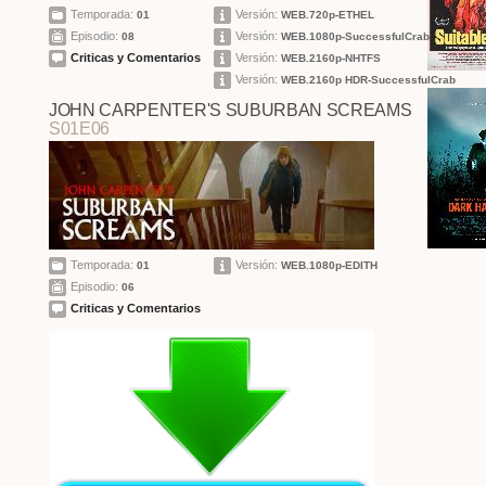
Temporada:
Versión:
01
WEB.720p-ETHEL
Episodio:
Versión:
08
WEB.1080p-SuccessfulCrab
Criticas y Comentarios
Versión:
WEB.2160p-NHTFS
Versión:
WEB.2160p HDR-SuccessfulCrab
JOHN CARPENTER'S SUBURBAN SCREAMS
S01E06
Temporada:
Versión:
01
WEB.1080p-EDITH
Episodio:
06
Criticas y Comentarios