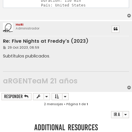
		Duración: 110 min

		País: United States
HoRi
Administrador
Re: Five Nights at Freddy's (2023)
M
29 Oct 2023, 08:59
e
n
Subtítulos publicados.
s
a
j
e
aRGENTeaM 21 años
Responder
2 mensajes • Página
1
de
1
Ir a
Additional resources