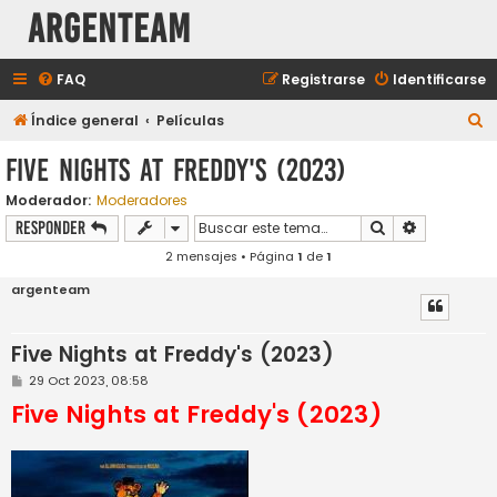
aRGENTeaM
FAQ
Registrarse
Identificarse
B
Índice general
Películas
u
Five Nights at Freddy's (2023)
s
Moderador:
Moderadores
c
Buscar
Búsqueda a
Responder
a
2 mensajes • Página
1
de
1
r
argenteam
Five Nights at Freddy's (2023)
M
29 Oct 2023, 08:58
e
Five Nights at Freddy's (2023)
n
s
a
j
e