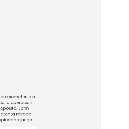
 para someterse a
da la operación
ropósito, John
a atenta mirada
espiadado juego.