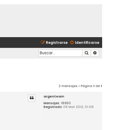
Registrarse
Identificarse
Buscar
Búsqueda avanzad
2 mensajes • Página
1
de
1
argenteam
Mensajes:
18950
Registrado:
09 Mar 2012, 01:06