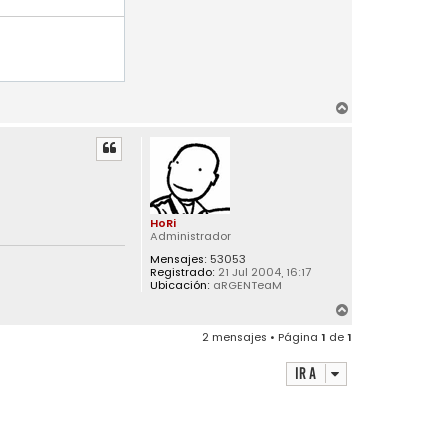
A
r
r
i
b
a
HoRi
Administrador
Mensajes:
53053
Registrado:
21 Jul 2004, 16:17
Ubicación:
aRGENTeaM
A
r
2 mensajes • Página
1
de
1
r
i
Ir a
b
a