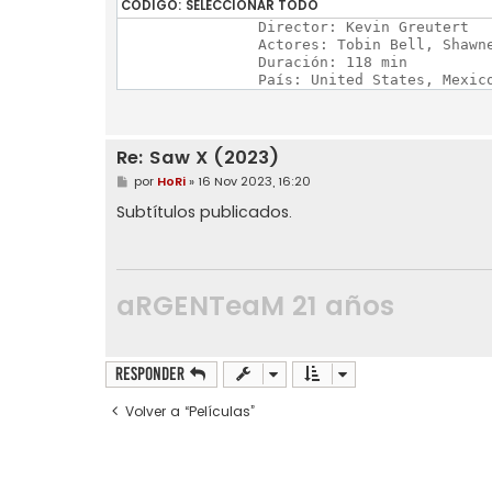
CÓDIGO:
SELECCIONAR TODO
		Director: Kevin Greutert

		Actores: Tobin Bell, Shawnee Smith, Synnøve Macody Lund

		Duración: 118 min

		País: United States, Mexic
Re: Saw X (2023)
M
por
HoRi
»
16 Nov 2023, 16:20
e
n
Subtítulos publicados.
s
a
j
e
aRGENTeaM 21 años
Responder
Volver a “Películas”