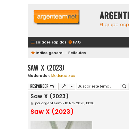
aRGENT
El grupo esp
Enlaces rápidos
FAQ
Índice general
Películas
Saw X (2023)
Moderador:
Moderadores
B
Responder
Saw X (2023)
M
por
argenteam
»
16 Nov 2023, 13:06
e
Saw X (2023)
n
s
a
j
e