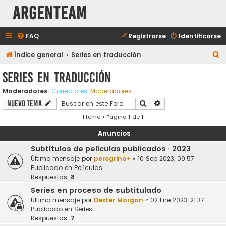
aRGENTeaM
FAQ
Registrarse
Identificarse
B
Índice general
Series en traducción
u
Series en traducción
s
Moderadores:
Correctores
,
Moderadores
c
Buscar
Búsqueda avanzada
Nuevo Tema
a
1 tema • Página
1
de
1
r
Anuncios
Subtítulos de películas publicados · 2023
Último mensaje por
peregrino+
«
10 Sep 2023, 09:57
Publicado en
Películas
Respuestas:
8
Series en proceso de subtitulado
Último mensaje por
Dexter Morgan
«
02 Ene 2023, 21:37
Publicado en
Series
Respuestas:
7