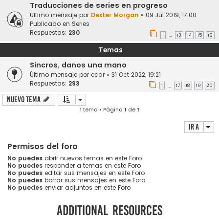
Traducciones de series en progreso
Último mensaje por
Dexter Morgan
«
09 Jul 2019, 17:00
Publicado en
Series
Respuestas:
230
1
13
14
15
16
…
Temas
Sincros, danos una mano
Último mensaje por
ecar
«
31 Oct 2022, 19:21
Respuestas:
293
1
17
18
19
20
…
Nuevo Tema
1 tema • Página
1
de
1
Ir a
Permisos del foro
No puedes
abrir nuevos temas en este Foro
No puedes
responder a temas en este Foro
No puedes
editar sus mensajes en este Foro
No puedes
borrar sus mensajes en este Foro
No puedes
enviar adjuntos en este Foro
Additional resources