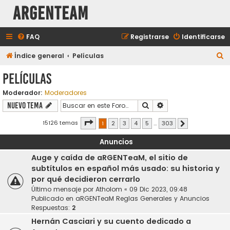
aRGENTeaM
FAQ
Registrarse
Identificarse
B
Índice general
Películas
u
Películas
s
Moderador:
Moderadores
c
Buscar
Búsqueda avanzada
Nuevo Tema
a
r
Página
1
de
303
15126 temas
1
2
3
4
5
…
303
Siguiente
Anuncios
Auge y caída de aRGENTeaM, el sitio de
subtítulos en español más usado: su historia y
por qué decidieron cerrarlo
Último mensaje por
Atholom
«
09 Dic 2023, 09:48
Publicado en
aRGENTeaM Reglas Generales y Anuncios
Respuestas:
2
Hernán Casciari y su cuento dedicado a