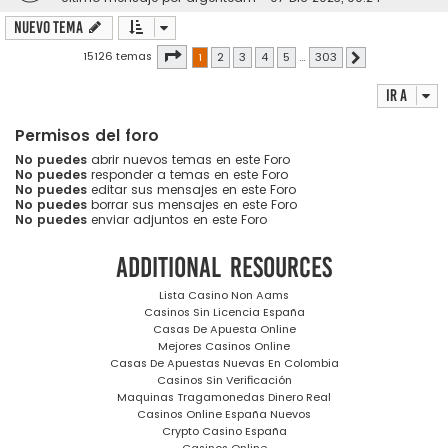
Nuevo Tema
Página
1
de
303
15126 temas
1
2
3
4
5
…
303
Siguiente
Ir a
Permisos del foro
No puedes
abrir nuevos temas en este Foro
No puedes
responder a temas en este Foro
No puedes
editar sus mensajes en este Foro
No puedes
borrar sus mensajes en este Foro
No puedes
enviar adjuntos en este Foro
Additional resources
Lista Casino Non Aams
Casinos Sin Licencia España
Casas De Apuesta Online
Mejores Casinos Online
Casas De Apuestas Nuevas En Colombia
Casinos Sin Verificación
Maquinas Tragamonedas Dinero Real
Casinos Online España Nuevos
Crypto Casino España
Casinos Online