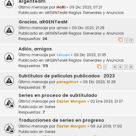
Argenteam
Último mensaje por
HoRi
«
09 Dic 2023, 07:21
Publicado en
aRGENTeaM Reglas Generales y Anuncios
Gracias, aRGENTeaM
Último mensaje por
qmax
«
09 Dic 2023, 21:28
Publicado en
aRGENTeaM Reglas Generales y Anuncios
Respuestas:
24
1
2
Adiós, amigos
Último mensaje por
teruev
«
09 Dic 2023, 21:35
Publicado en
aRGENTeaM Reglas Generales y Anuncios
Respuestas:
119
1
5
6
7
8
…
Subtítulos de películas publicados · 2023
Último mensaje por
peregrino+
«
09 Dic 2023, 10:28
Respuestas:
11
Series en proceso de subtitulado
Último mensaje por
Dexter Morgan
«
02 Ene 2023, 21:37
Publicado en
Series
Respuestas:
7
Traducciones de series en progreso
Último mensaje por
Dexter Morgan
«
09 Jul 2019, 17:00
Publicado en
Series