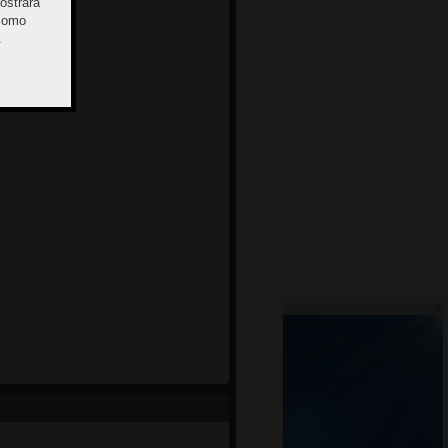
ostrará
 como
.
x