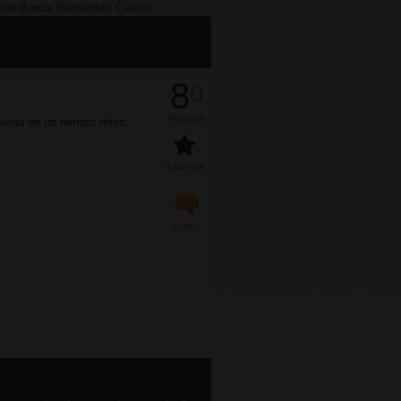
liori Bonus Benvenuto Casino
8
0
PUNTOS
terio en un remoto retiro.
CALIFICA
FORO