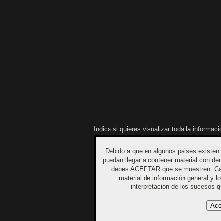
Indica si quieres visualizar toda la informaci
Debido a que en algunos paises existen 
puedan llegar a contener material con de
debes ACEPTAR que se muestren. Cas
material de información general y l
interpretación de los sucesos qu
Ace