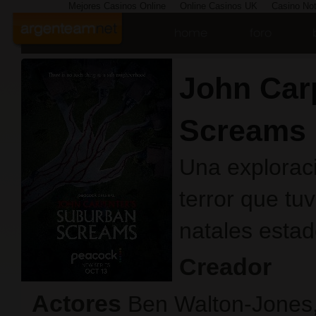
Mejores Casinos Online
Online Casinos UK
Casino No
home
foro
Buscar por película, serie, actor o director:
Registrarse
General Yerbas
Mesa de Ayuda
aRGENTeaM HD
Full Albums
R
John Car
Screams
Una exploraci
terror que tu
natales esta
perfectas.
Creador
Actores
Ben Walton-Jones, 