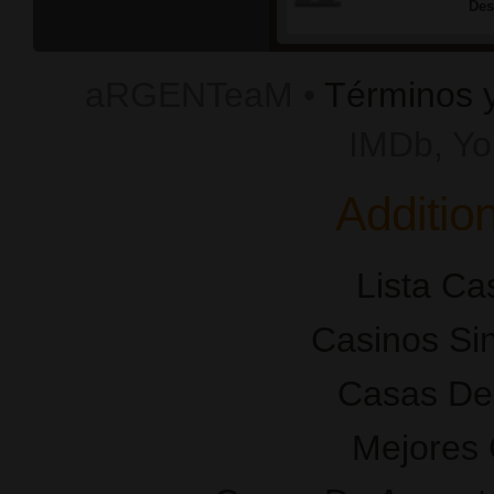
Des
aRGENTeaM
•
Términos 
IMDb, Yo
Additio
Lista C
Casinos Si
Casas De
Mejores 