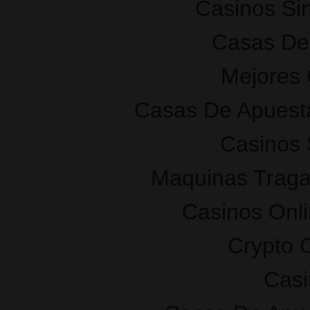
Casinos Si
Casas De
Mejores 
Casas De Apuest
Casinos S
Maquinas Trag
Casinos Onl
Crypto 
Casi