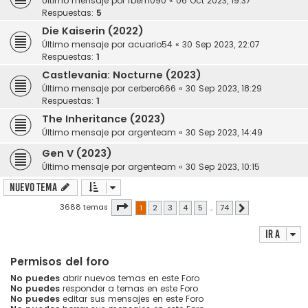
Último mensaje por
fbem090
«
06 Oct 2023, 19:37
Respuestas:
5
Die Kaiserin (2022)
Último mensaje por
acuario54
«
30 Sep 2023, 22:07
Respuestas:
1
Castlevania: Nocturne (2023)
Último mensaje por
cerbero666
«
30 Sep 2023, 18:29
Respuestas:
1
The Inheritance (2023)
Último mensaje por
argenteam
«
30 Sep 2023, 14:49
Gen V (2023)
Último mensaje por
argenteam
«
30 Sep 2023, 10:15
Nuevo Tema
Página
1
de
74
3688 temas
1
2
3
4
5
…
74
Siguiente
Ir a
Permisos del foro
No puedes
abrir nuevos temas en este Foro
No puedes
responder a temas en este Foro
No puedes
editar sus mensajes en este Foro