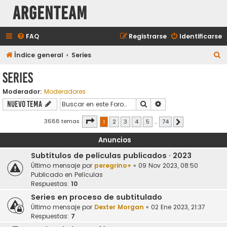
aRGENTeaM
FAQ
Registrarse
Identificarse
B
Índice general
Series
u
Series
s
Moderador:
Moderadores
c
Buscar
Búsqueda avanzada
Nuevo Tema
a
r
Página
1
de
74
3688 temas
1
2
3
4
5
…
74
Siguiente
Anuncios
Subtítulos de películas publicados · 2023
Último mensaje por
peregrino+
«
09 Nov 2023, 08:50
Publicado en
Películas
Respuestas:
10
Series en proceso de subtitulado
Último mensaje por
Dexter Morgan
«
02 Ene 2023, 21:37
Respuestas:
7