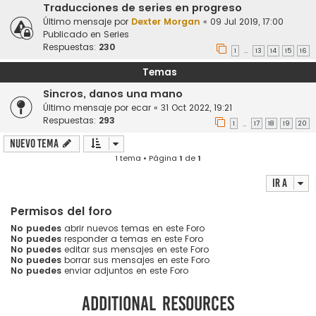
Traducciones de series en progreso
Último mensaje por
Dexter Morgan
«
09 Jul 2019, 17:00
Publicado en
Series
Respuestas:
230
1
13
14
15
16
…
Temas
Sincros, danos una mano
Último mensaje por
ecar
«
31 Oct 2022, 19:21
Respuestas:
293
1
17
18
19
20
…
Nuevo Tema
1 tema • Página
1
de
1
Ir a
Permisos del foro
No puedes
abrir nuevos temas en este Foro
No puedes
responder a temas en este Foro
No puedes
editar sus mensajes en este Foro
No puedes
borrar sus mensajes en este Foro
No puedes
enviar adjuntos en este Foro
Additional resources