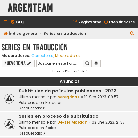
aRGENTeaM
FAQ
Registrarse
Identificarse
B
Índice general
Series en traducción
u
Series en traducción
s
Moderadores:
Correctores
,
Moderadores
c
Buscar
Búsqueda avanzada
Nuevo Tema
a
1 tema • Página
1
de
1
r
Anuncios
Subtítulos de películas publicados · 2023
Último mensaje por
peregrino+
«
10 Sep 2023, 09:57
Publicado en
Películas
Respuestas:
8
Series en proceso de subtitulado
Último mensaje por
Dexter Morgan
«
02 Ene 2023, 21:37
Publicado en
Series
Respuestas:
7