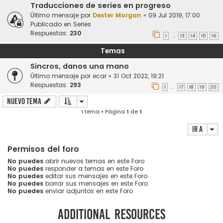
Traducciones de series en progreso
Último mensaje por
Dexter Morgan
«
09 Jul 2019, 17:00
Publicado en
Series
Respuestas:
230
1
13
14
15
16
…
Temas
Sincros, danos una mano
Último mensaje por
ecar
«
31 Oct 2022, 19:21
Respuestas:
293
1
17
18
19
20
…
Nuevo Tema
1 tema • Página
1
de
1
Ir a
Permisos del foro
No puedes
abrir nuevos temas en este Foro
No puedes
responder a temas en este Foro
No puedes
editar sus mensajes en este Foro
No puedes
borrar sus mensajes en este Foro
No puedes
enviar adjuntos en este Foro
Additional resources