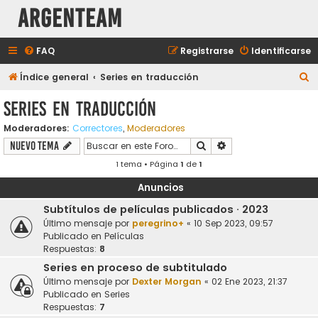
aRGENTeaM
FAQ
Registrarse
Identificarse
B
Índice general
Series en traducción
u
Series en traducción
s
Moderadores:
Correctores
,
Moderadores
c
Buscar
Búsqueda avanzada
Nuevo Tema
a
1 tema • Página
1
de
1
r
Anuncios
Subtítulos de películas publicados · 2023
Último mensaje por
peregrino+
«
10 Sep 2023, 09:57
Publicado en
Películas
Respuestas:
8
Series en proceso de subtitulado
Último mensaje por
Dexter Morgan
«
02 Ene 2023, 21:37
Publicado en
Series
Respuestas:
7