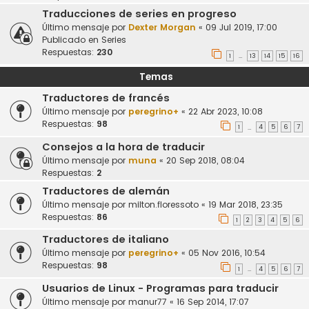
Traducciones de series en progreso
Último mensaje por
Dexter Morgan
«
09 Jul 2019, 17:00
Publicado en
Series
Respuestas:
230
1
13
14
15
16
…
Temas
Traductores de francés
Último mensaje por
peregrino+
«
22 Abr 2023, 10:08
Respuestas:
98
1
4
5
6
7
…
Consejos a la hora de traducir
Último mensaje por
muna
«
20 Sep 2018, 08:04
Respuestas:
2
Traductores de alemán
Último mensaje por
milton.floressoto
«
19 Mar 2018, 23:35
Respuestas:
86
1
2
3
4
5
6
Traductores de italiano
Último mensaje por
peregrino+
«
05 Nov 2016, 10:54
Respuestas:
98
1
4
5
6
7
…
Usuarios de Linux - Programas para traducir
Último mensaje por
manur77
«
16 Sep 2014, 17:07