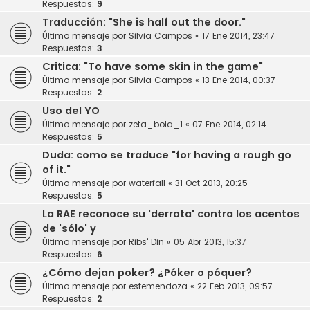
Respuestas:
9
Traducción: "She is half out the door."
Último mensaje por
Silvia Campos
«
17 Ene 2014, 23:47
Respuestas:
3
Critica: "To have some skin in the game"
Último mensaje por
Silvia Campos
«
13 Ene 2014, 00:37
Respuestas:
2
Uso del YO
Último mensaje por
zeta_bola_1
«
07 Ene 2014, 02:14
Respuestas:
5
Duda: como se traduce "for having a rough go
of it."
Último mensaje por
waterfall
«
31 Oct 2013, 20:25
Respuestas:
5
La RAE reconoce su 'derrota' contra los acentos
de 'sólo' y
Último mensaje por
Ribs' Din
«
05 Abr 2013, 15:37
Respuestas:
6
¿Cómo dejan poker? ¿Póker o póquer?
Último mensaje por
estemendoza
«
22 Feb 2013, 09:57
Respuestas:
2