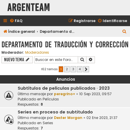
aRGENTeaM
FAQ
Registrarse
Identificarse
B
Índice general
Departamento de Traducción y Corrección
u
Departamento de Traducción y Corrección
s
Moderador:
Moderadores
c
Buscar
Búsqueda avanzada
Nuevo Tema
a
r
162 temas
1
2
3
4
Siguiente
Anuncios
Subtítulos de películas publicados · 2023
Último mensaje por
peregrino+
«
10 Sep 2023, 09:57
Publicado en
Películas
Respuestas:
8
Series en proceso de subtitulado
Último mensaje por
Dexter Morgan
«
02 Ene 2023, 21:37
Publicado en
Series
Respuestas:
7