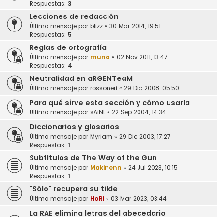
Respuestas:
3
Lecciones de redacción
Último mensaje por
blizz
«
30 Mar 2014, 19:51
Respuestas:
5
Reglas de ortografía
Último mensaje por
muna
«
02 Nov 2011, 13:47
Respuestas:
4
Neutralidad en aRGENTeaM
Último mensaje por
rossoneri
«
29 Dic 2008, 05:50
Para qué sirve esta sección y cómo usarla
Último mensaje por
sAiNt
«
22 Sep 2004, 14:34
Diccionarios y glosarios
Último mensaje por
Myriam
«
29 Dic 2003, 17:27
Respuestas:
1
Subtítulos de The Way of the Gun
Último mensaje por
Makinenn
«
24 Jul 2023, 10:15
Respuestas:
1
"Sólo" recupera su tilde
Último mensaje por
HoRi
«
03 Mar 2023, 03:44
La RAE elimina letras del abecedario