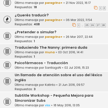
Último mensaje por
peregrino+
«
21 Nov 2022, 16:17
Respuestas:
18
1
2
¿Querés traducir?
Último mensaje por
peregrino+
«
06 Mar 2022, 11:54
Respuestas:
408
1
25
26
27
28
…
¿Pretender o simular?
Último mensaje por
peregrino+
«
26 Mar 2017, 22:44
Respuestas:
1
Traduciendo The Nanny: primera duda
Último mensaje por
muna
«
03 Oct 2016, 14:41
Respuestas:
1
Psicofármacos - Traducción
Último mensaje por
SantiagoN
«
02 Jul 2016, 15:23
Un llamado de atención sobre el uso del léxico
inglés
Último mensaje por
Katinto
«
21 Jun 2016, 09:57
Respuestas:
3
Subtitle Workshop - Pequeña Mejora para
Sincronizar Subs
Último mensaje por
vixx
«
18 May 2016, 13:05