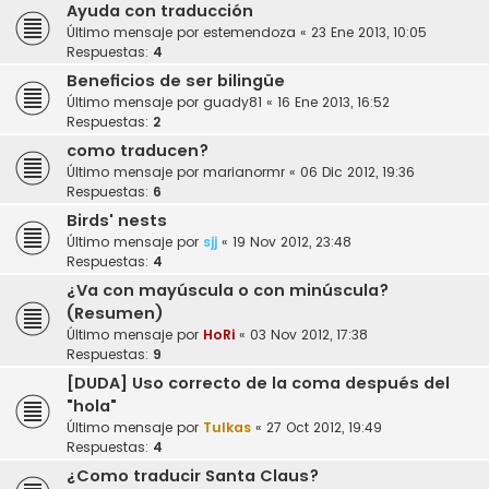
Ayuda con traducción
Último mensaje por
estemendoza
«
23 Ene 2013, 10:05
Respuestas:
4
Beneficios de ser bilingüe
Último mensaje por
guady81
«
16 Ene 2013, 16:52
Respuestas:
2
como traducen?
Último mensaje por
marianormr
«
06 Dic 2012, 19:36
Respuestas:
6
Birds' nests
Último mensaje por
sjj
«
19 Nov 2012, 23:48
Respuestas:
4
¿Va con mayúscula o con minúscula?
(Resumen)
Último mensaje por
HoRi
«
03 Nov 2012, 17:38
Respuestas:
9
[DUDA] Uso correcto de la coma después del
"hola"
Último mensaje por
Tulkas
«
27 Oct 2012, 19:49
Respuestas:
4
¿Como traducir Santa Claus?