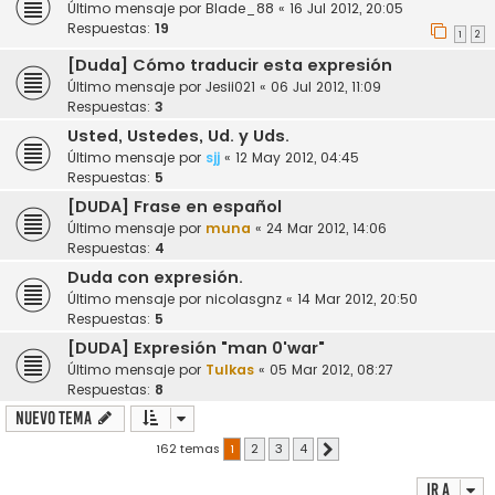
Último mensaje por
Blade_88
«
16 Jul 2012, 20:05
Respuestas:
19
1
2
[Duda] Cómo traducir esta expresión
Último mensaje por
Jesii021
«
06 Jul 2012, 11:09
Respuestas:
3
Usted, Ustedes, Ud. y Uds.
Último mensaje por
sjj
«
12 May 2012, 04:45
Respuestas:
5
[DUDA] Frase en español
Último mensaje por
muna
«
24 Mar 2012, 14:06
Respuestas:
4
Duda con expresión.
Último mensaje por
nicolasgnz
«
14 Mar 2012, 20:50
Respuestas:
5
[DUDA] Expresión "man 0'war"
Último mensaje por
Tulkas
«
05 Mar 2012, 08:27
Respuestas:
8
Nuevo Tema
162 temas
1
2
3
4
Siguiente
Ir a