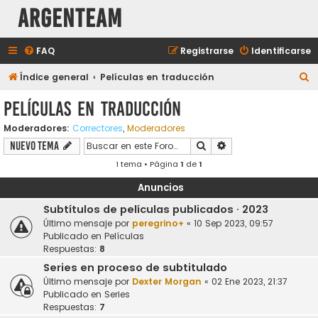
aRGENTeaM
FAQ
Registrarse
Identificarse
B
Índice general
Películas en traducción
u
Películas en traducción
s
Moderadores:
Correctores
,
Moderadores
c
Buscar
Búsqueda avanzada
Nuevo Tema
a
1 tema • Página
1
de
1
r
Anuncios
Subtítulos de películas publicados · 2023
Último mensaje por
peregrino+
«
10 Sep 2023, 09:57
Publicado en
Películas
Respuestas:
8
Series en proceso de subtitulado
Último mensaje por
Dexter Morgan
«
02 Ene 2023, 21:37
Publicado en
Series
Respuestas:
7