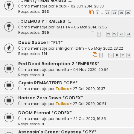
..:: MiNi / INDiE GAMES ::..
Último mensaje por
elbubi
«
02 Jun 2014, 20:33
Respuestas:
383
1
23
24
25
26
…
..:: DEMOS Y TRAILERS ::..
Último mensaje por
RATTITA
«
05 Mar 2014, 12:55
Respuestas:
355
1
21
22
23
24
…
Dead Space II *FLT*
Último mensaje por
shinigami124m
«
05 May 2022, 23:22
Respuestas:
191
1
10
11
12
13
…
Red Dead Redemption 2 *EMPRESS*
Último mensaje por
numita
«
04 Nov 2020, 20:54
Respuestas:
3
Crysis REMASTERED *CPY*
Último mensaje por
Tulkas
«
27 Oct 2020, 01:37
Horizon Zero Dawn *CODEX*
Último mensaje por
Tulkas
«
27 Oct 2020, 00:51
DOOM Eternal *CODEX*
Último mensaje por
numita
«
22 Oct 2020, 16:38
Respuestas:
3
Assassin's Creed: Odyssey *CPY*