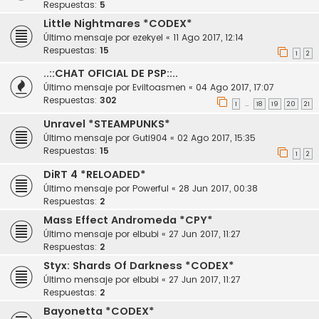
Respuestas:
5
Little Nightmares *CODEX*
Último mensaje por
ezekyel
«
11 Ago 2017, 12:14
Respuestas:
15
1
2
..::CHAT OFICIAL DE PSP::..
Último mensaje por
Eviltoasmen
«
04 Ago 2017, 17:07
Respuestas:
302
1
18
19
20
21
…
Unravel *STEAMPUNKS*
Último mensaje por
Guti904
«
02 Ago 2017, 15:35
Respuestas:
15
1
2
DiRT 4 *RELOADED*
Último mensaje por
Powerful
«
28 Jun 2017, 00:38
Respuestas:
2
Mass Effect Andromeda *CPY*
Último mensaje por
elbubi
«
27 Jun 2017, 11:27
Respuestas:
2
Styx: Shards Of Darkness *CODEX*
Último mensaje por
elbubi
«
27 Jun 2017, 11:27
Respuestas:
2
Bayonetta *CODEX*