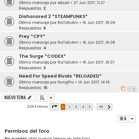
Último mensaje por
elbubi
«
27 Jun 2017, 11:27
Respuestas:
2
Dishonored 2 *STEAMPUNKS*
Último mensaje por
RaTsEnAm
«
16 Jun 2017, 16:09
Respuestas:
5
Prey *CPY*
Último mensaje por
RaTsEnAm
«
16 Jun 2017, 16:08
Respuestas:
4
The Surge *CODEX*
Último mensaje por
RaTsEnAm
«
16 Jun 2017, 16:07
Respuestas:
2
Need For Speed Rivals *RELOADED*
Último mensaje por
HungPro
«
14 Jun 2017, 14:19
Respuestas:
15
1
2
Nuevo Tema
Página
1
de
46
2264 temas
1
2
3
4
5
…
46
Siguiente
Ir a
Permisos del foro
No puedes
abrir nuevos temas en este Foro