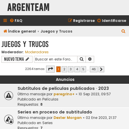
aRGENTeaM
FAQ
Registrarse
Identificarse
B
Índice general
Juegos y Trucos
u
Juegos y Trucos
s
Moderador:
Moderadores
c
Buscar
Búsqueda avanzada
Nuevo Tema
a
r
Página
1
de
46
2264 temas
1
2
3
4
5
…
46
Siguiente
Anuncios
Subtítulos de películas publicados · 2023
Último mensaje por
peregrino+
«
10 Sep 2023, 09:57
Publicado en
Películas
Respuestas:
8
Series en proceso de subtitulado
Último mensaje por
Dexter Morgan
«
02 Ene 2023, 21:37
Publicado en
Series
Respuestas:
7