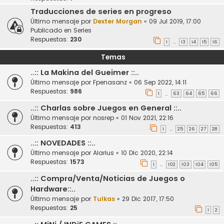
Traducciones de series en progreso
Último mensaje por
Dexter Morgan
«
09 Jul 2019, 17:00
Publicado en
Series
Respuestas:
230
1
13
14
15
16
…
Temas
..:: La Makina del Gueimer ::..
Último mensaje por
Fpenasanz
«
06 Sep 2022, 14:11
Respuestas:
986
1
63
64
65
66
…
..:: Charlas sobre Juegos en General ::..
Último mensaje por
nosrep
«
01 Nov 2021, 22:16
Respuestas:
413
1
25
26
27
28
…
..:: NOVEDADES ::..
Último mensaje por
Alarius
«
10 Dic 2020, 22:14
Respuestas:
1573
1
102
103
104
105
…
..:: Compra/Venta/Noticias de Juegos o
Hardware::..
Último mensaje por
Tulkas
«
29 Dic 2017, 17:50
Respuestas:
25
1
2