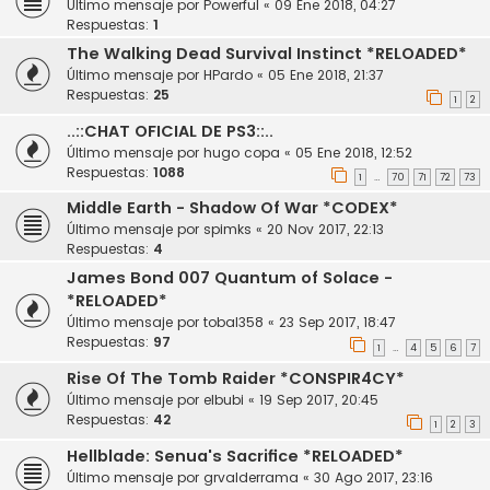
Último mensaje por
Powerful
«
09 Ene 2018, 04:27
Respuestas:
1
The Walking Dead Survival Instinct *RELOADED*
Último mensaje por
HPardo
«
05 Ene 2018, 21:37
Respuestas:
25
1
2
..::CHAT OFICIAL DE PS3::..
Último mensaje por
hugo copa
«
05 Ene 2018, 12:52
Respuestas:
1088
1
70
71
72
73
…
Middle Earth - Shadow Of War *CODEX*
Último mensaje por
spimks
«
20 Nov 2017, 22:13
Respuestas:
4
James Bond 007 Quantum of Solace -
*RELOADED*
Último mensaje por
tobal358
«
23 Sep 2017, 18:47
Respuestas:
97
1
4
5
6
7
…
Rise Of The Tomb Raider *CONSPIR4CY*
Último mensaje por
elbubi
«
19 Sep 2017, 20:45
Respuestas:
42
1
2
3
Hellblade: Senua's Sacrifice *RELOADED*
Último mensaje por
grvalderrama
«
30 Ago 2017, 23:16