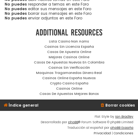
No puedes
responder a temas en este Foro
No puedes
editar sus mensajes en este Foro
No puedes
borrar sus mensajes en este Foro
No puedes
enviar adjuntos en este Foro
Additional resources
Lista Casino Non Aams
Casinos Sin Licencia España
Casas De Apuesta Online
Mejores Casinos Online
Casas De Apuestas Nuevas En Colombia
Casinos Sin Verificación
Maquinas Tragamonedas Dinero Real
Casinos Online España Nuevos
Crypto Casino España
Casinos Online
Casas De Apuestas Mejores Bonos
Índice general
Borrar cookies
Flat Style by
Ian Bradley
Desarrollado por
phpBB
® Forum Software © phpBB Limited
Traducción al español por
phpBB España
Privacidad
|
Condiciones