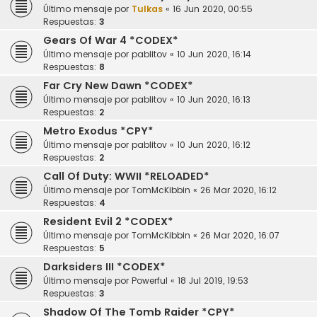
Último mensaje por
Tulkas
«
16 Jun 2020, 00:55
Respuestas:
3
Gears Of War 4 *CODEX*
Último mensaje por
pablitov
«
10 Jun 2020, 16:14
Respuestas:
8
Far Cry New Dawn *CODEX*
Último mensaje por
pablitov
«
10 Jun 2020, 16:13
Respuestas:
2
Metro Exodus *CPY*
Último mensaje por
pablitov
«
10 Jun 2020, 16:12
Respuestas:
2
Call Of Duty: WWII *RELOADED*
Último mensaje por
TomMcKibbin
«
26 Mar 2020, 16:12
Respuestas:
4
Resident Evil 2 *CODEX*
Último mensaje por
TomMcKibbin
«
26 Mar 2020, 16:07
Respuestas:
5
Darksiders III *CODEX*
Último mensaje por
Powerful
«
18 Jul 2019, 19:53
Respuestas:
3
Shadow Of The Tomb Raider *CPY*