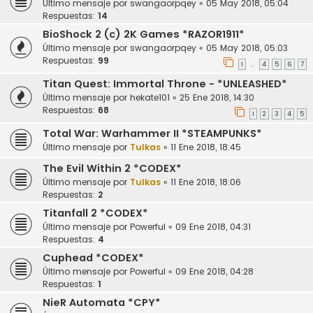
Último mensaje por
swangaorpqey
«
05 May 2018, 05:04
Respuestas:
14
BioShock 2 (c) 2K Games *RAZOR1911*
Último mensaje por
swangaorpqey
«
05 May 2018, 05:03
Respuestas:
99
1
4
5
6
7
…
Titan Quest: Immortal Throne - *UNLEASHED*
Último mensaje por
hekate101
«
25 Ene 2018, 14:30
Respuestas:
68
1
2
3
4
5
Total War: Warhammer II *STEAMPUNKS*
Último mensaje por
Tulkas
«
11 Ene 2018, 18:45
The Evil Within 2 *CODEX*
Último mensaje por
Tulkas
«
11 Ene 2018, 18:06
Respuestas:
2
Titanfall 2 *CODEX*
Último mensaje por
Powerful
«
09 Ene 2018, 04:31
Respuestas:
4
Cuphead *CODEX*
Último mensaje por
Powerful
«
09 Ene 2018, 04:28
Respuestas:
1
NieR Automata *CPY*