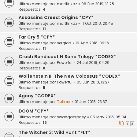
Último mensaje por
marttinkaz
«
06 Ene 2019, 13:28
Respuestas:
4
Assassins Creed: Origins *CPY*
Último mensaje por
marttinkaz
«
11 Oct 2018, 20:45
Respuestas:
11
Far Cry 5 *CPY*
Último mensaje por
sergioa
«
16 Ago 2018, 09:18
Respuestas:
11
Crash Bandicoot N Sane Trilogy *CODEX*
Último mensaje por
Powerful
«
24 Jul 2018, 04:29
Respuestas:
8
Wolfenstein II: The New Colossus *CODEX*
Último mensaje por
Powerful
«
05 Jun 2018, 13:27
Respuestas:
5
Agony *CODEX*
Último mensaje por
Tulkas
«
01 Jun 2018, 23:37
DOOM *CPY*
Último mensaje por
swangaorpqey
«
05 May 2018, 05:04
Respuestas:
16
1
2
The Witcher 3: Wild Hunt *FLT*