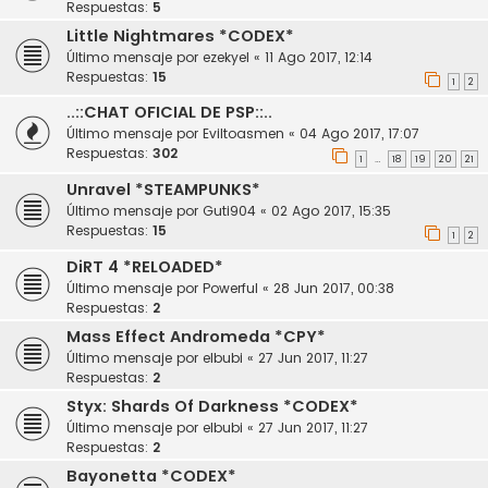
Respuestas:
5
Little Nightmares *CODEX*
Último mensaje por
ezekyel
«
11 Ago 2017, 12:14
Respuestas:
15
1
2
..::CHAT OFICIAL DE PSP::..
Último mensaje por
Eviltoasmen
«
04 Ago 2017, 17:07
Respuestas:
302
1
18
19
20
21
…
Unravel *STEAMPUNKS*
Último mensaje por
Guti904
«
02 Ago 2017, 15:35
Respuestas:
15
1
2
DiRT 4 *RELOADED*
Último mensaje por
Powerful
«
28 Jun 2017, 00:38
Respuestas:
2
Mass Effect Andromeda *CPY*
Último mensaje por
elbubi
«
27 Jun 2017, 11:27
Respuestas:
2
Styx: Shards Of Darkness *CODEX*
Último mensaje por
elbubi
«
27 Jun 2017, 11:27
Respuestas:
2
Bayonetta *CODEX*