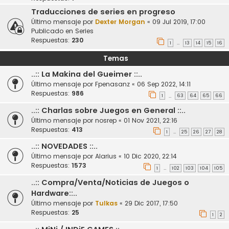
Traducciones de series en progreso
Último mensaje por
Dexter Morgan
«
09 Jul 2019, 17:00
Publicado en
Series
Respuestas:
230
1
13
14
15
16
…
Temas
..:: La Makina del Gueimer ::..
Último mensaje por
Fpenasanz
«
06 Sep 2022, 14:11
Respuestas:
986
1
63
64
65
66
…
..:: Charlas sobre Juegos en General ::..
Último mensaje por
nosrep
«
01 Nov 2021, 22:16
Respuestas:
413
1
25
26
27
28
…
..:: NOVEDADES ::..
Último mensaje por
Alarius
«
10 Dic 2020, 22:14
Respuestas:
1573
1
102
103
104
105
…
..:: Compra/Venta/Noticias de Juegos o
Hardware::..
Último mensaje por
Tulkas
«
29 Dic 2017, 17:50
Respuestas:
25
1
2