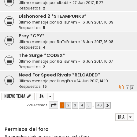
Último mensaje por
elbubi
«
27 Jun 2017, 11:27
Respuestas:
2
Dishonored 2 *STEAMPUNKS*
Último mensaje por
RaTsEnAm
«
16 Jun 2017, 16:09
Respuestas:
5
Prey *CPY*
Último mensaje por
RaTsEnAm
«
16 Jun 2017, 16:08
Respuestas:
4
The Surge *CODEX*
Último mensaje por
RaTsEnAm
«
16 Jun 2017, 16:07
Respuestas:
2
Need For Speed Rivals *RELOADED*
Último mensaje por
HungPro
«
14 Jun 2017, 14:19
Respuestas:
15
1
2
Nuevo Tema
Página
1
de
46
2264 temas
1
2
3
4
5
…
46
Siguiente
Ir a
Permisos del foro
No puedes
abrir nuevos temas en este Foro