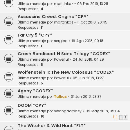
Último mensaje por
marttinkaz
«
06 Ene 2019, 13:28
Respuestas:
4
Assassins Creed: Origins *CPY*
Último mensaje por
marttinkaz
«
11 Oct 2018, 20:45
Respuestas:
11
Far Cry 5 *CPY*
Último mensaje por
sergioa
«
16 Ago 2018, 09:18
Respuestas:
11
Crash Bandicoot N Sane Trilogy *CODEX*
Último mensaje por
Powerful
«
24 Jul 2018, 04:29
Respuestas:
8
Wolfenstein II: The New Colossus *CODEX*
Último mensaje por
Powerful
«
05 Jun 2018, 13:27
Respuestas:
5
Agony *CODEX*
Último mensaje por
Tulkas
«
01 Jun 2018, 23:37
DOOM *CPY*
Último mensaje por
swangaorpqey
«
05 May 2018, 05:04
Respuestas:
16
1
2
The Witcher 3: Wild Hunt *FLT*