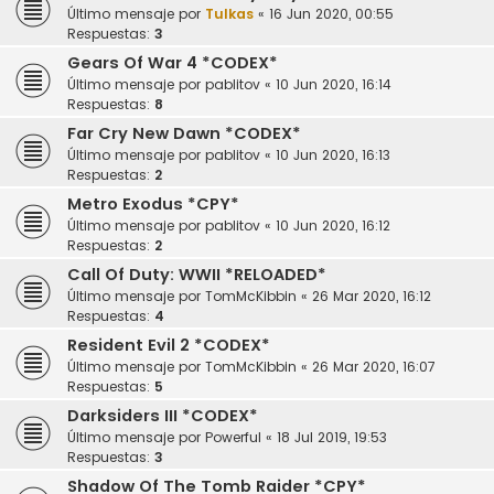
Último mensaje por
Tulkas
«
16 Jun 2020, 00:55
Respuestas:
3
Gears Of War 4 *CODEX*
Último mensaje por
pablitov
«
10 Jun 2020, 16:14
Respuestas:
8
Far Cry New Dawn *CODEX*
Último mensaje por
pablitov
«
10 Jun 2020, 16:13
Respuestas:
2
Metro Exodus *CPY*
Último mensaje por
pablitov
«
10 Jun 2020, 16:12
Respuestas:
2
Call Of Duty: WWII *RELOADED*
Último mensaje por
TomMcKibbin
«
26 Mar 2020, 16:12
Respuestas:
4
Resident Evil 2 *CODEX*
Último mensaje por
TomMcKibbin
«
26 Mar 2020, 16:07
Respuestas:
5
Darksiders III *CODEX*
Último mensaje por
Powerful
«
18 Jul 2019, 19:53
Respuestas:
3
Shadow Of The Tomb Raider *CPY*