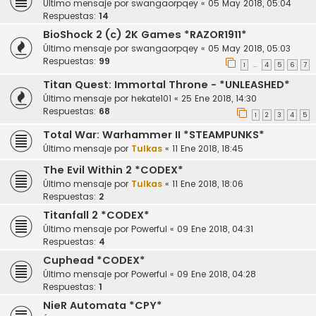
Último mensaje por
swangaorpqey
«
05 May 2018, 05:04
Respuestas:
14
BioShock 2 (c) 2K Games *RAZOR1911*
Último mensaje por
swangaorpqey
«
05 May 2018, 05:03
Respuestas:
99
1
4
5
6
7
…
Titan Quest: Immortal Throne - *UNLEASHED*
Último mensaje por
hekate101
«
25 Ene 2018, 14:30
Respuestas:
68
1
2
3
4
5
Total War: Warhammer II *STEAMPUNKS*
Último mensaje por
Tulkas
«
11 Ene 2018, 18:45
The Evil Within 2 *CODEX*
Último mensaje por
Tulkas
«
11 Ene 2018, 18:06
Respuestas:
2
Titanfall 2 *CODEX*
Último mensaje por
Powerful
«
09 Ene 2018, 04:31
Respuestas:
4
Cuphead *CODEX*
Último mensaje por
Powerful
«
09 Ene 2018, 04:28
Respuestas:
1
NieR Automata *CPY*