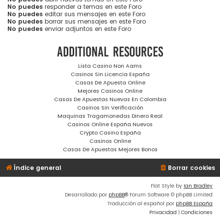
No puedes
responder a temas en este Foro
No puedes
editar sus mensajes en este Foro
No puedes
borrar sus mensajes en este Foro
No puedes
enviar adjuntos en este Foro
Additional resources
Lista Casino Non Aams
Casinos Sin Licencia España
Casas De Apuesta Online
Mejores Casinos Online
Casas De Apuestas Nuevas En Colombia
Casinos Sin Verificación
Maquinas Tragamonedas Dinero Real
Casinos Online España Nuevos
Crypto Casino España
Casinos Online
Casas De Apuestas Mejores Bonos
Índice general
Borrar cookies
Flat Style by
Ian Bradley
Desarrollado por
phpBB
® Forum Software © phpBB Limited
Traducción al español por
phpBB España
Privacidad
|
Condiciones