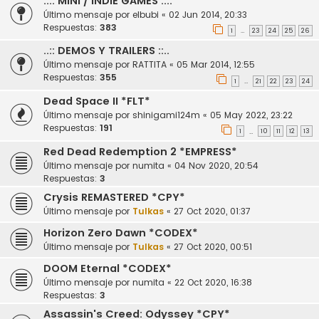
..:: MiNi / INDiE GAMES ::..
Último mensaje por
elbubi
«
02 Jun 2014, 20:33
Respuestas:
383
1
23
24
25
26
…
..:: DEMOS Y TRAILERS ::..
Último mensaje por
RATTITA
«
05 Mar 2014, 12:55
Respuestas:
355
1
21
22
23
24
…
Dead Space II *FLT*
Último mensaje por
shinigami124m
«
05 May 2022, 23:22
Respuestas:
191
1
10
11
12
13
…
Red Dead Redemption 2 *EMPRESS*
Último mensaje por
numita
«
04 Nov 2020, 20:54
Respuestas:
3
Crysis REMASTERED *CPY*
Último mensaje por
Tulkas
«
27 Oct 2020, 01:37
Horizon Zero Dawn *CODEX*
Último mensaje por
Tulkas
«
27 Oct 2020, 00:51
DOOM Eternal *CODEX*
Último mensaje por
numita
«
22 Oct 2020, 16:38
Respuestas:
3
Assassin's Creed: Odyssey *CPY*