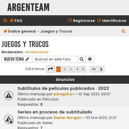
aRGENTeaM
FAQ
Registrarse
Identificarse
B
Índice general
Juegos y Trucos
u
Juegos y Trucos
s
Moderador:
Moderadores
c
Buscar
Búsqueda avanzada
Nuevo Tema
a
r
Página
1
de
46
2264 temas
1
2
3
4
5
…
46
Siguiente
Anuncios
Subtítulos de películas publicados · 2023
Último mensaje por
peregrino+
«
10 Sep 2023, 09:57
Publicado en
Películas
Respuestas:
8
Series en proceso de subtitulado
Último mensaje por
Dexter Morgan
«
02 Ene 2023, 21:37
Publicado en
Series
Respuestas:
7