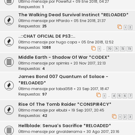
Último mensaje por
Powerful
«
09 Ene 2018, 04:27
Respuestas:
1
The Walking Dead Survival Instinct *RELOADED*
Último mensaje por
HPardo
«
05 Ene 2018, 21:37
Respuestas:
25
1
2
..::CHAT OFICIAL DE PS3::..
Último mensaje por
hugo copa
«
05 Ene 2018, 12:52
Respuestas:
1088
1
70
71
72
73
…
Middle Earth - Shadow Of War *CODEX*
Último mensaje por
spimks
«
20 Nov 2017, 22:13
Respuestas:
4
James Bond 007 Quantum of Solace -
*RELOADED*
Último mensaje por
tobal358
«
23 Sep 2017, 18:47
Respuestas:
97
1
4
5
6
7
…
Rise Of The Tomb Raider *CONSPIR4CY*
Último mensaje por
elbubi
«
19 Sep 2017, 20:45
Respuestas:
42
1
2
3
Hellblade: Senua's Sacrifice *RELOADED*
Último mensaje por
grvalderrama
«
30 Ago 2017, 23:16