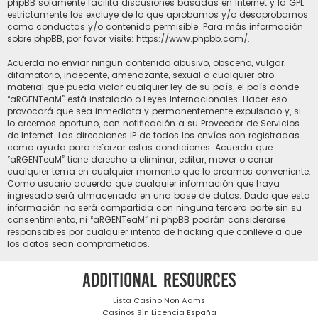
phpBB solamente facilita discusiones basadas en Internet y la GPL
estrictamente los excluye de lo que aprobamos y/o desaprobamos
como conductas y/o contenido permisible. Para más información
sobre phpBB, por favor visite:
https://www.phpbb.com/
.
Acuerda no enviar ningun contenido abusivo, obsceno, vulgar,
difamatorio, indecente, amenazante, sexual o cualquier otro
material que pueda violar cualquier ley de su país, el país donde
“aRGENTeaM” está instalado o Leyes Internacionales. Hacer eso
provocará que sea inmediata y permanentemente expulsado y, si
lo creemos oportuno, con notificación a su Proveedor de Servicios
de Internet. Las direcciones IP de todos los envíos son registradas
como ayuda para reforzar estas condiciones. Acuerda que
“aRGENTeaM” tiene derecho a eliminar, editar, mover o cerrar
cualquier tema en cualquier momento que lo creamos conveniente.
Como usuario acuerda que cualquier información que haya
ingresado será almacenada en una base de datos. Dado que esta
información no será compartida con ninguna tercera parte sin su
consentimiento, ni “aRGENTeaM” ni phpBB podrán considerarse
responsables por cualquier intento de hacking que conlleve a que
los datos sean comprometidos.
Additional resources
Lista Casino Non Aams
Casinos Sin Licencia España