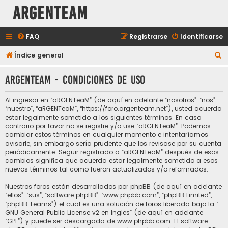
aRGENTeaM
FAQ
Registrarse
Identificarse
B
Índice general
u
aRGENTeaM - Condiciones de uso
s
c
Al ingresar en “aRGENTeaM” (de aquí en adelante “nosotros”, “nos”,
a
“nuestro”, “aRGENTeaM”, “https://foro.argenteam.net”), usted acuerda
estar legalmente sometido a los siguientes términos. En caso
r
contrario por favor no se registre y/o use “aRGENTeaM”. Podemos
cambiar estos términos en cualquier momento e intentaríamos
avisarle, sin embargo sería prudente que los revisase por su cuenta
periódicamente. Seguir registrado a “aRGENTeaM” después de esos
cambios significa que acuerda estar legalmente sometido a esos
nuevos términos tal como fueron actualizados y/o reformados.
Nuestros foros están desarrollados por phpBB (de aquí en adelante
“ellos”, “sus”, “software phpBB”, “www.phpbb.com”, “phpBB Limited”,
“phpBB Teams”) el cual es una solución de foros liberada bajo la “
GNU General Public License v2 en Ingles
” (de aquí en adelante
“GPL”) y puede ser descargada de
www.phpbb.com
. El software