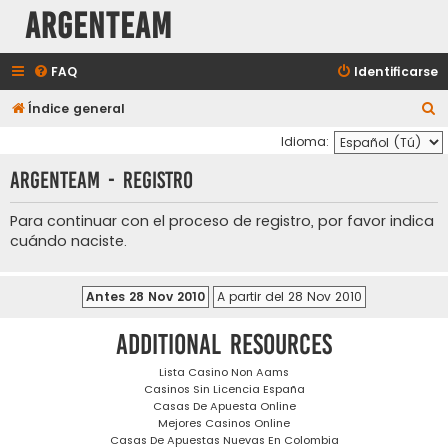
aRGENTeaM
FAQ
Identificarse
B
Índice general
u
Idioma:
s
aRGENTeaM - Registro
c
a
Para continuar con el proceso de registro, por favor indica
r
cuándo naciste.
Additional resources
Lista Casino Non Aams
Casinos Sin Licencia España
Casas De Apuesta Online
Mejores Casinos Online
Casas De Apuestas Nuevas En Colombia