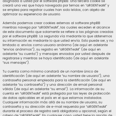
asignada a usted por el software phpBB. Una tercera cookie se
creará una vez que haya navegado por temas en “aRGENTeaM” y
se emplea para registrar cuales han sido leídos, con objeto de
optimizar su experiencia de usuario.
Además podemos crear cookies externas al software phpBB
mientras navega por “aRGENTeaM”, las cuales exceden el alcance
de este documento que solamente se refiere a las páginas creadas
por el software phpBB. La segunda vía mediante la que obtenemos
su información es mediante lo que usted envía. Esto puede ser, y no
limitado a: envíos como usuario anónimo (de aquí en adelante
“envíos anónimos”), su registro en “aRGENTeaM” (de aquí en
adelante “su cuenta”) y mensajes enviados por usted después de
registrarse y mientras se haya identificado (de aquí en adelante
“sus mensajes”).
Tu cuenta como mínimo constará de un nombre único de
identificación (de aquí en adelante “su nombre de usuario”), una
contraseña personal empleada para la identificación (de aquí en
adelante “su contraseña”) y una dirección de email personal
válida (de aquí en adelante “su email”). La información de su
cuenta en “aRGENTeaM” está protegida por las leyes de protección
de datos aplicables en el país en el que estamos instalados.
Cualquier información más allá de su nombre de usuario, su
contraseña y su dirección de e-mail requerida por “aRGENTeaM”
durante el proceso de registro será obligatoria u opcional, según el
criterio de “aRGENTeaM”. En cualquier caso, usted tiene la opción de