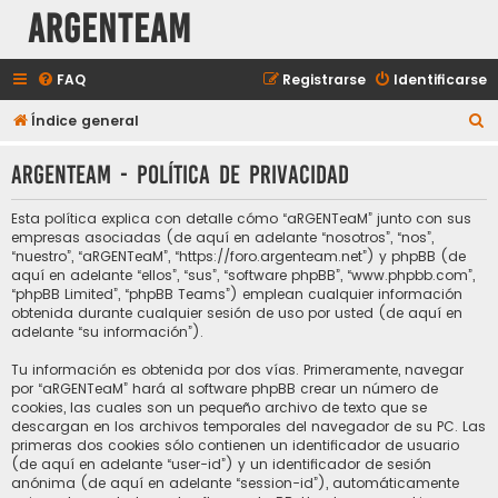
aRGENTeaM
FAQ
Registrarse
Identificarse
B
Índice general
u
aRGENTeaM - Política de privacidad
s
c
Esta política explica con detalle cómo “aRGENTeaM” junto con sus
a
empresas asociadas (de aquí en adelante “nosotros”, “nos”,
“nuestro”, “aRGENTeaM”, “https://foro.argenteam.net”) y phpBB (de
r
aquí en adelante “ellos”, “sus”, “software phpBB”, “www.phpbb.com”,
“phpBB Limited”, “phpBB Teams”) emplean cualquier información
obtenida durante cualquier sesión de uso por usted (de aquí en
adelante “su información”).
Tu información es obtenida por dos vías. Primeramente, navegar
por “aRGENTeaM” hará al software phpBB crear un número de
cookies, las cuales son un pequeño archivo de texto que se
descargan en los archivos temporales del navegador de su PC. Las
primeras dos cookies sólo contienen un identificador de usuario
(de aquí en adelante “user-id”) y un identificador de sesión
anónima (de aquí en adelante “session-id”), automáticamente