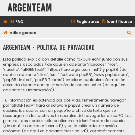
aRGENTeaM
FAQ
Registrarse
Identificarse
B
Índice general
u
aRGENTeaM - Política de privacidad
s
c
Esta política explica con detalle cómo “aRGENTeaM” junto con sus
a
empresas asociadas (de aquí en adelante “nosotros”, “nos”,
“nuestro”, “aRGENTeaM”, “https://foro.argenteam.net”) y phpBB (de
r
aquí en adelante “ellos”, “sus”, “software phpBB”, “www.phpbb.com”,
“phpBB Limited”, “phpBB Teams”) emplean cualquier información
obtenida durante cualquier sesión de uso por usted (de aquí en
adelante “su información”).
Tu información es obtenida por dos vías. Primeramente, navegar
por “aRGENTeaM” hará al software phpBB crear un número de
cookies, las cuales son un pequeño archivo de texto que se
descargan en los archivos temporales del navegador de su PC. Las
primeras dos cookies sólo contienen un identificador de usuario
(de aquí en adelante “user-id”) y un identificador de sesión
anónima (de aquí en adelante “session-id”), automáticamente