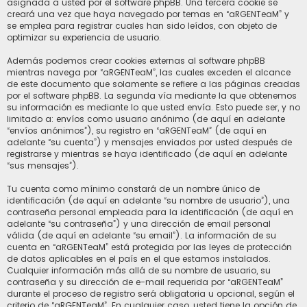
asignada a usted por el software phpBB. Una tercera cookie se
creará una vez que haya navegado por temas en “aRGENTeaM” y
se emplea para registrar cuales han sido leídos, con objeto de
optimizar su experiencia de usuario.
Además podemos crear cookies externas al software phpBB
mientras navega por “aRGENTeaM”, las cuales exceden el alcance
de este documento que solamente se refiere a las páginas creadas
por el software phpBB. La segunda vía mediante la que obtenemos
su información es mediante lo que usted envía. Esto puede ser, y no
limitado a: envíos como usuario anónimo (de aquí en adelante
“envíos anónimos”), su registro en “aRGENTeaM” (de aquí en
adelante “su cuenta”) y mensajes enviados por usted después de
registrarse y mientras se haya identificado (de aquí en adelante
“sus mensajes”).
Tu cuenta como mínimo constará de un nombre único de
identificación (de aquí en adelante “su nombre de usuario”), una
contraseña personal empleada para la identificación (de aquí en
adelante “su contraseña”) y una dirección de email personal
válida (de aquí en adelante “su email”). La información de su
cuenta en “aRGENTeaM” está protegida por las leyes de protección
de datos aplicables en el país en el que estamos instalados.
Cualquier información más allá de su nombre de usuario, su
contraseña y su dirección de e-mail requerida por “aRGENTeaM”
durante el proceso de registro será obligatoria u opcional, según el
criterio de “aRGENTeaM”. En cualquier caso, usted tiene la opción de