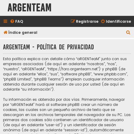
aRGENTeaM
FAQ
Registrarse
Identificarse
B
Índice general
u
aRGENTeaM - Política de privacidad
s
c
Esta política explica con detalle cómo “aRGENTeaM” junto con sus
a
empresas asociadas (de aquí en adelante “nosotros”, “nos”,
“nuestro”, “aRGENTeaM”, “https://foro.argenteam.net”) y phpBB (de
r
aquí en adelante “ellos”, “sus”, “software phpBB”, “www.phpbb.com”,
“phpBB Limited”, “phpBB Teams”) emplean cualquier información
obtenida durante cualquier sesión de uso por usted (de aquí en
adelante “su información”).
Tu información es obtenida por dos vías. Primeramente, navegar
por “aRGENTeaM” hará al software phpBB crear un número de
cookies, las cuales son un pequeño archivo de texto que se
descargan en los archivos temporales del navegador de su PC. Las
primeras dos cookies sólo contienen un identificador de usuario
(de aquí en adelante “user-id”) y un identificador de sesión
anónima (de aquí en adelante “session-id”), automáticamente