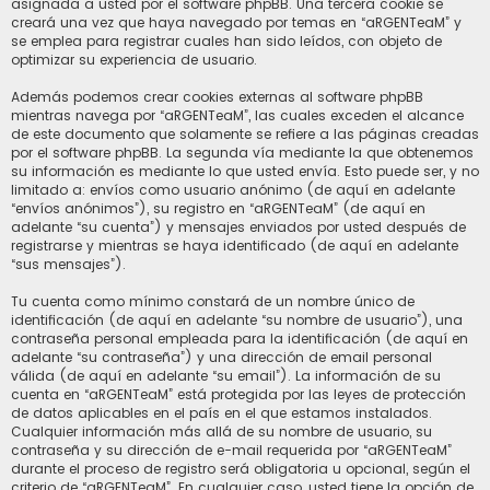
asignada a usted por el software phpBB. Una tercera cookie se
creará una vez que haya navegado por temas en “aRGENTeaM” y
se emplea para registrar cuales han sido leídos, con objeto de
optimizar su experiencia de usuario.
Además podemos crear cookies externas al software phpBB
mientras navega por “aRGENTeaM”, las cuales exceden el alcance
de este documento que solamente se refiere a las páginas creadas
por el software phpBB. La segunda vía mediante la que obtenemos
su información es mediante lo que usted envía. Esto puede ser, y no
limitado a: envíos como usuario anónimo (de aquí en adelante
“envíos anónimos”), su registro en “aRGENTeaM” (de aquí en
adelante “su cuenta”) y mensajes enviados por usted después de
registrarse y mientras se haya identificado (de aquí en adelante
“sus mensajes”).
Tu cuenta como mínimo constará de un nombre único de
identificación (de aquí en adelante “su nombre de usuario”), una
contraseña personal empleada para la identificación (de aquí en
adelante “su contraseña”) y una dirección de email personal
válida (de aquí en adelante “su email”). La información de su
cuenta en “aRGENTeaM” está protegida por las leyes de protección
de datos aplicables en el país en el que estamos instalados.
Cualquier información más allá de su nombre de usuario, su
contraseña y su dirección de e-mail requerida por “aRGENTeaM”
durante el proceso de registro será obligatoria u opcional, según el
criterio de “aRGENTeaM”. En cualquier caso, usted tiene la opción de