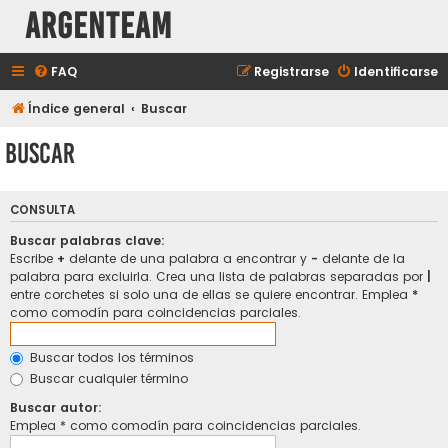
aRGENTeaM
FAQ
Registrarse
Identificarse
Índice general
Buscar
Buscar
CONSULTA
Buscar palabras clave:
Escribe
+
delante de una palabra a encontrar y
-
delante de la
palabra para excluirla. Crea una lista de palabras separadas por
|
entre corchetes si solo una de ellas se quiere encontrar. Emplea
*
como comodín para coincidencias parciales.
Buscar todos los términos
Buscar cualquier término
Buscar autor:
Emplea * como comodín para coincidencias parciales.