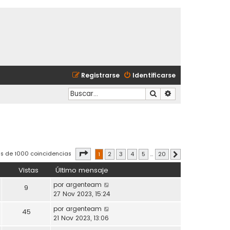
Registrarse
Identificarse
Buscar
Búsqueda avanzad
Página
1
de
20
s de 1000 coincidencias
1
2
3
4
5
…
20
Siguiente
Vistas
Último mensaje
por
argenteam
9
27 Nov 2023, 15:24
por
argenteam
45
21 Nov 2023, 13:06