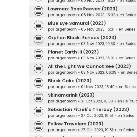
por
argenteam
»
05 Nov 2023, 16:32
» en
Series
Lawmen: Bass Reeves (2023)
por
argenteam
»
05 Nov 2023, 16:32
» en
Series
Blue Eye Samurai (2023)
por
argenteam
»
05 Nov 2023, 16:31
» en
Series
Orphan Black: Echoes (2023)
por
argenteam
»
03 Nov 2023, 19:30
» en
Series
Planet Earth III (2023)
por
argenteam
»
03 Nov 2023, 18:01
» en
Series
All the Light We Cannot See (2023)
por
argenteam
»
03 Nov 2023, 06:39
» en
Serie
Black Cake (2023)
por
argenteam
»
01 Nov 2023, 18:40
» en
Series
Skinamarink (2023)
por
argenteam
»
31 Oct 2023, 10:30
» en
Películ
Sebastian Fitzek’s Therapy (2023)
por
argenteam
»
27 Oct 2023, 19:51
» en
Series
Fellow Travelers (2023)
por
argenteam
»
27 Oct 2023, 19:51
» en
Series