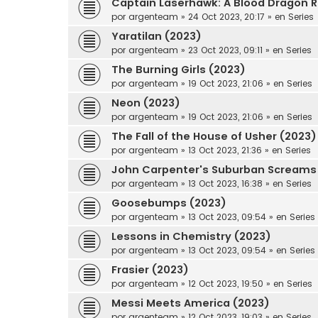
Captain Laserhawk: A Blood Dragon 
por
argenteam
»
24 Oct 2023, 20:17
» en
Series
Yaratilan (2023)
por
argenteam
»
23 Oct 2023, 09:11
» en
Series
The Burning Girls (2023)
por
argenteam
»
19 Oct 2023, 21:06
» en
Series
Neon (2023)
por
argenteam
»
19 Oct 2023, 21:06
» en
Series
The Fall of the House of Usher (2023)
por
argenteam
»
13 Oct 2023, 21:36
» en
Series
John Carpenter's Suburban Screams
por
argenteam
»
13 Oct 2023, 16:38
» en
Series
Goosebumps (2023)
por
argenteam
»
13 Oct 2023, 09:54
» en
Series
Lessons in Chemistry (2023)
por
argenteam
»
13 Oct 2023, 09:54
» en
Series
Frasier (2023)
por
argenteam
»
12 Oct 2023, 19:50
» en
Series
Messi Meets America (2023)
por
argenteam
»
12 Oct 2023, 19:03
» en
Series