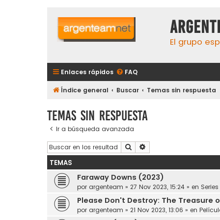
aRGENT
El grupo esp
Enlaces rápidos
FAQ
Índice general
Buscar
Temas sin respuesta
Temas sin respuesta
Ir a búsqueda avanzada
Buscar
Búsqueda avanzada
TEMAS
Faraway Downs (2023)
por
argenteam
»
27 Nov 2023, 15:24
» en
Series
Please Don't Destroy: The Treasure 
por
argenteam
»
21 Nov 2023, 13:06
» en
Pelícu