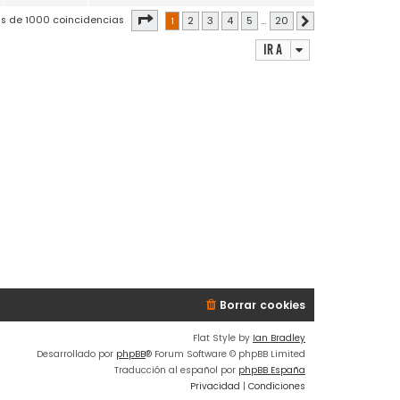
Página
1
de
20
s de 1000 coincidencias
1
2
3
4
5
…
20
Siguiente
Ir a
Borrar cookies
Flat Style by
Ian Bradley
Desarrollado por
phpBB
® Forum Software © phpBB Limited
Traducción al español por
phpBB España
Privacidad
|
Condiciones