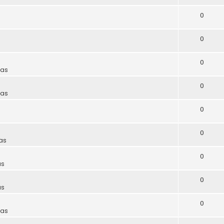
0
0
0
las
0
las
0
0
las
0
as
0
as
0
las