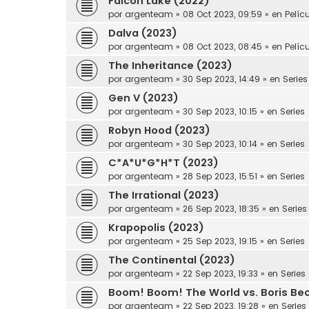
Falcon Lake (2022)
por
argenteam
»
08 Oct 2023, 09:59
» en
Pelíc
Dalva (2023)
por
argenteam
»
08 Oct 2023, 08:45
» en
Pelíc
The Inheritance (2023)
por
argenteam
»
30 Sep 2023, 14:49
» en
Series
Gen V (2023)
por
argenteam
»
30 Sep 2023, 10:15
» en
Series
Robyn Hood (2023)
por
argenteam
»
30 Sep 2023, 10:14
» en
Series
C*A*U*G*H*T (2023)
por
argenteam
»
28 Sep 2023, 15:51
» en
Series
The Irrational (2023)
por
argenteam
»
26 Sep 2023, 18:35
» en
Series
Krapopolis (2023)
por
argenteam
»
25 Sep 2023, 19:15
» en
Series
The Continental (2023)
por
argenteam
»
22 Sep 2023, 19:33
» en
Series
Boom! Boom! The World vs. Boris Bec
por
argenteam
»
22 Sep 2023, 19:28
» en
Series