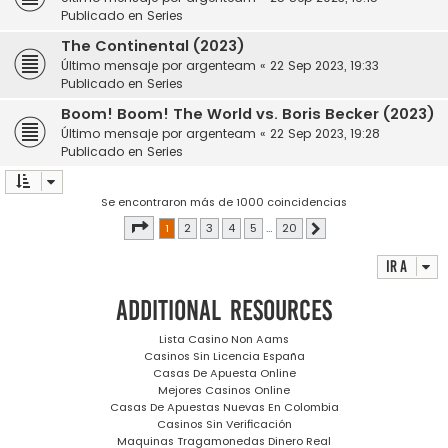
Publicado en
Series
The Continental (2023)
Último mensaje por
argenteam
«
22 Sep 2023, 19:33
Publicado en
Series
Boom! Boom! The World vs. Boris Becker (2023)
Último mensaje por
argenteam
«
22 Sep 2023, 19:28
Publicado en
Series
Se encontraron más de 1000 coincidencias
Página
1
de
20
1
2
3
4
5
…
20
Siguiente
Ir a
Additional resources
Lista Casino Non Aams
Casinos Sin Licencia España
Casas De Apuesta Online
Mejores Casinos Online
Casas De Apuestas Nuevas En Colombia
Casinos Sin Verificación
Maquinas Tragamonedas Dinero Real