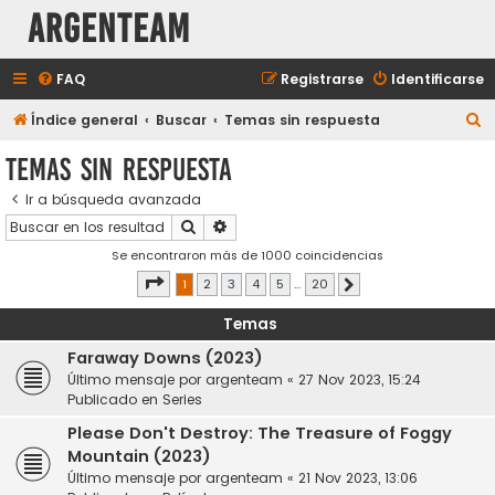
aRGENTeaM
FAQ
Registrarse
Identificarse
B
Índice general
Buscar
Temas sin respuesta
u
Temas sin respuesta
s
Ir a búsqueda avanzada
c
Buscar
Búsqueda avanzada
a
Se encontraron más de 1000 coincidencias
r
Página
1
de
20
1
2
3
4
5
…
20
Siguiente
Temas
Faraway Downs (2023)
Último mensaje por
argenteam
«
27 Nov 2023, 15:24
Publicado en
Series
Please Don't Destroy: The Treasure of Foggy
Mountain (2023)
Último mensaje por
argenteam
«
21 Nov 2023, 13:06