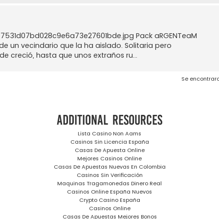
447531d07bd028c9e6a73e27601bde.jpg Pack aRGENTeaM
de un vecindario que la ha aislado. Solitaria pero
e creció, hasta que unos extraños ru...
Se encontrar
Additional resources
Lista Casino Non Aams
Casinos Sin Licencia España
Casas De Apuesta Online
Mejores Casinos Online
Casas De Apuestas Nuevas En Colombia
Casinos Sin Verificación
Maquinas Tragamonedas Dinero Real
Casinos Online España Nuevos
Crypto Casino España
Casinos Online
Casas De Apuestas Mejores Bonos