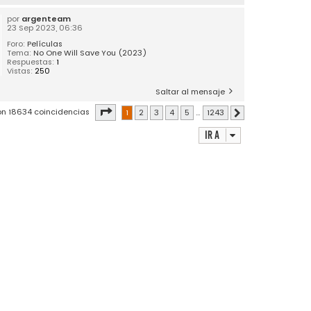
por
argenteam
23 Sep 2023, 06:36
Foro:
Películas
Tema:
No One Will Save You (2023)
Respuestas:
1
Vistas:
250
Saltar al mensaje
Página
1
de
1243
on 18634 coincidencias
1
2
3
4
5
…
1243
Siguiente
Ir a