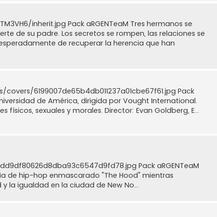
XYTM3VH6/inherit.jpg Pack aRGENTeaM Tres hermanos se
e de su padre. Los secretos se rompen, las relaciones se
sesperadamente de recuperar la herencia que han
es/covers/6199007de65b4db011237a01cbe67f61.jpg Pack
versidad de América, dirigida por Vought International.
 físicos, sexuales y morales. Director: Evan Goldberg, E...
ec1dd9df80626d8dba93c6547d9fd78.jpg Pack aRGENTeaM
taria de hip-hop enmascarado "The Hood" mientras
d y la igualdad en la ciudad de New No...