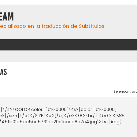
eaM
ecializado en la traducción de Subtítulos
as
Se encontrar
150]</s><COLOR color="#FF0000"><s>[color=#FF0000]
>[/size]</e></SIZE><e>[/b]</e></B><br/> <br/> <IMG
rs/45fb01d5aa5bc5731da20c1bacd8a7c4.jpg"><s>[img]