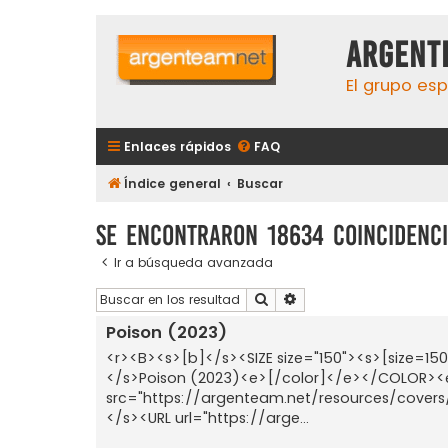
aRGENT
El grupo esp
Enlaces rápidos
FAQ
Índice general
Buscar
Se encontraron 18634 coincidenci
Ir a búsqueda avanzada
Buscar
Búsqueda avanzada
Poison (2023)
<r><B><s>[b]</s><SIZE size="150"><s>[size=
</s>Poison (2023)<e>[/color]</e></COLOR><e
src="https://argenteam.net/resources/cove
</s><URL url="https://arge...