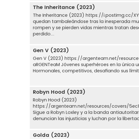
The Inheritance (2023)
The Inheritance (2023) https://i.postimg.cc/
quedan tambaleándose tras la inesperada muert
rompen y se pierden vidas mientras tratan de
perdido....
Gen V (2023)
Gen V (2023) https://argenteam.net/resourc
aRGENTeaM Jóvenes superhéroes en la única uni
Hormonales, competitivos, desafiando sus límites
Robyn Hood (2023)
Robyn Hood (2023)
https://argenteam.net/resources/covers/5
Sigue a Robyn Loxley y a la banda antiautori
denuncian las injusticias y luchan por la liberta
Golda (2023)