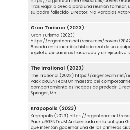
https://argenteam.net/resources/covers/8
Tras viajar a Grecia para una reunión familiar, 
su padre fallecido. Director: Nia Vardalos Actore
Gran Turismo (2023)
Gran Turismo (2023)
https://argenteam.net/resources/covers/28
Basada en la increíble historia real de un equ
expiloto de carreras fracasado y un ejecutivo id
The Irrational (2023)
The Irrational (2023) https://argenteam.net
Pack aRGENTeaM Un maestro del comportamien
comportamiento es incapaz de predecir. Directo
Springer, Mo...
Krapopolis (2023)
Krapopolis (2023) https://argenteam.net/re
Pack aRGENTeaM Ambientada en la antigua Grec
que intentan gobernar una de las primeras ciu