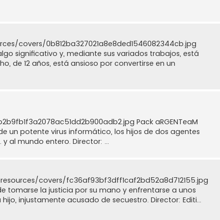
ources/covers/0b812ba327021a8e8ded1546082344cb.jpg
go significativo y, mediante sus variados trabajos, está
ho, de 12 años, está ansioso por convertirse en un
0b2b9fb1f3a2078ac51dd2b900adb2.jpg Pack aRGENTeaM
 un potente virus informático, los hijos de dos agentes
y al mundo entero. Director: ...
/resources/covers/fc36af93bf3dff1caf2bd52a8d712155.jpg
tomarse la justicia por su mano y enfrentarse a unos
hijo, injustamente acusado de secuestro. Director: Editi...