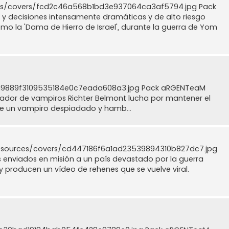
ces/covers/fcd2c46a568b1bd3e937064ca3af5794.jpg Pack
y decisiones intensamente dramáticas y de alto riesgo
o la 'Dama de Hierro de Israel', durante la guerra de Yom
8a9889f3109535184e0c7eada608a3.jpg Pack aRGENTeaM
azador de vampiros Richter Belmont lucha por mantener el
 de un vampiro despiadado y hamb...
resources/covers/cd447186f6a1ad23539894310b827dc7.jpg
enviados en misión a un país devastado por la guerra
y producen un vídeo de rehenes que se vuelve viral.