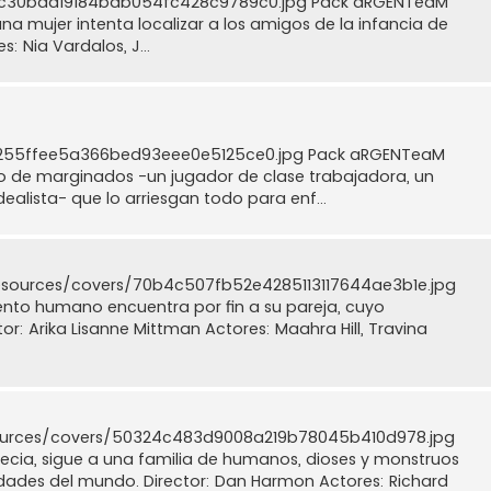
dac30bad19184bab054fc428c9789c0.jpg Pack aRGENTeaM
una mujer intenta localizar a los amigos de la infancia de
s: Nia Vardalos, J...
4255ffee5a366bed93eee0e5125ce0.jpg Pack aRGENTeaM
ipo de marginados -un jugador de clase trabajadora, un
ealista- que lo arriesgan todo para enf...
/resources/covers/70b4c507fb52e4285113117644ae3b1e.jpg
to humano encuentra por fin a su pareja, cuyo
r: Arika Lisanne Mittman Actores: Maahra Hill, Travina
sources/covers/50324c483d9008a219b78045b410d978.jpg
ia, sigue a una familia de humanos, dioses y monstruos
dades del mundo. Director: Dan Harmon Actores: Richard