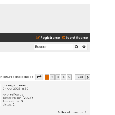
Registrarse
Identificarse
Buscar
Búsqueda avanzad
Página
1
de
1243
on 18634 coincidencias
1
2
3
4
5
…
1243
Siguiente
por
argenteam
04 Oct 2023, 11:50
Foro:
Películas
Tema:
Poison (2023)
Respuestas:
0
Vistas:
2
Saltar al mensaje