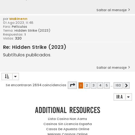
Saltar al mensaje
por
Makinenn
01 Ago 2023, 11:48
Foro:
Películas
Tema:
Hidden Strike (2023)
Respuestas:
1
Vistas:
320
Re: Hidden Strike (2023)
Subtítulos publicados.
Saltar al mensaje
Página
1
de
193
Se encontraron 2894 coincidencias
1
2
3
4
5
…
193
Sigu
Ir a
Additional resources
Lista Casino Non Aams
Casinos Sin Licencia España
Casas De Apuesta Online
Mejores Casinos Online