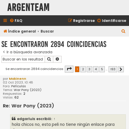
aRGENTeaM
FAQ
Registrarse
Identificarse
B
Índice general
Buscar
u
Se encontraron 2894 coincidencias
s
Ir a búsqueda avanzada
c
Buscar
Búsqueda avanzada
a
r
Página
1
de
193
Se encontraron 2894 coincidencias
1
2
3
4
5
…
193
Sigu
por
Makinenn
02 Oct 2023, 10:48
Foro:
Películas
Tema:
War Pony (2023)
Respuestas:
2
Vistas:
62
Re: War Pony (2023)
edgarluis
escribió:
↑
hola chicos no, esta peli no tiene ningún enlace para