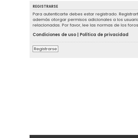
REGISTRARSE
Para autenticarte debes estar registrado. Registra
además otorgar permisos adicionales a los usuarios
relacionadas. Por favor, lee las normas de los foros
Condiciones de uso
|
Política de privacidad
Registrarse