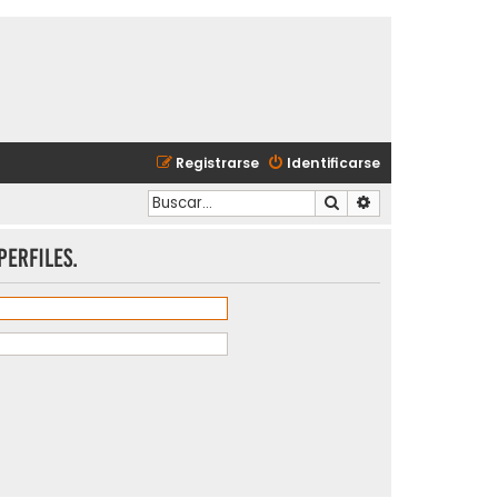
Registrarse
Identificarse
Buscar
Búsqueda avanzad
perfiles.