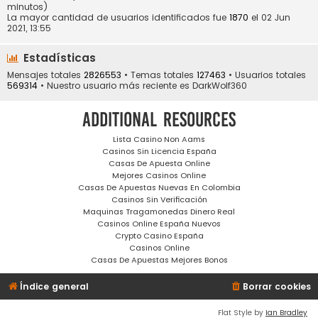
minutos)
La mayor cantidad de usuarios identificados fue
1870
el 02 Jun
2021, 13:55
Estadísticas
Mensajes totales
2826553
• Temas totales
127463
• Usuarios totales
569314
• Nuestro usuario más reciente es
DarkWolf360
Additional resources
Lista Casino Non Aams
Casinos Sin Licencia España
Casas De Apuesta Online
Mejores Casinos Online
Casas De Apuestas Nuevas En Colombia
Casinos Sin Verificación
Maquinas Tragamonedas Dinero Real
Casinos Online España Nuevos
Crypto Casino España
Casinos Online
Casas De Apuestas Mejores Bonos
Índice general
Borrar cookies
Flat Style by
Ian Bradley