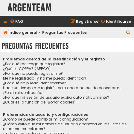
aRGENTeaM
FAQ
Registrarse
Identificarse
B
Índice general
Preguntas Frecuentes
u
Preguntas Frecuentes
s
c
Problemas acerca de la identificación y el registro
a
¿Por qué me tengo que registrar?
¿Qué es COPPA? (APPCO)
r
¿Por qué no puedo registrarme?
Me he registrado ¡y no me puedo identificar!
¿Por qué no puedo identificarme?
Hace un tiempo me registré, ¡pero ahora no puedo conectarme!
¡Perdí mi contraseña!
¿Por qué mi sesión de usuario expira automáticamente?
¿Cuál es la función de "Borrar cookies"?
Preferencias de usuario y configuraciones
¿Cómo se puede cambiar mi configuración?
¿Cómo evito que mi nombre de usuario aparezca en las listas de
usuarios conectados?
¡La hora en los foros no es correcta!